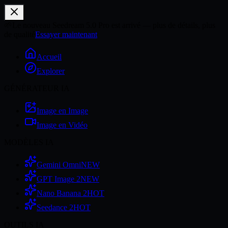
🌱
Le nouveau Seedream 5.0 Pro est arrivé — plus de détails, plus
de qualité
Essayer maintenant
Accueil
Explorer
GÉNÉRATEUR IA
Image en Image
Image en Vidéo
MODÈLES IA
Gemini Omni
NEW
GPT Image 2
NEW
Nano Banana 2
HOT
Seedance 2
HOT
OUTILS IA